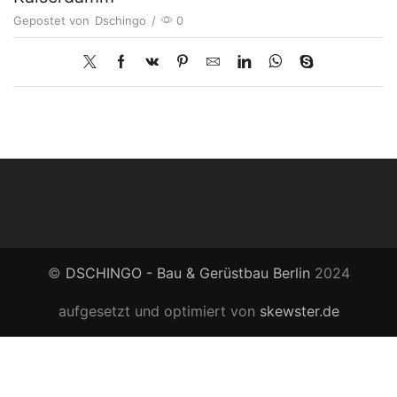
Gepostet von
Dschingo
/
0
©
DSCHINGO - Bau & Gerüstbau Berlin
2024
aufgesetzt und optimiert von
skewster.de