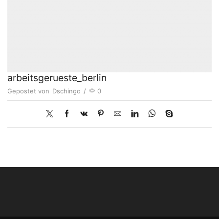
arbeitsgerueste_berlin
Gepostet von
Dschingo
/
0