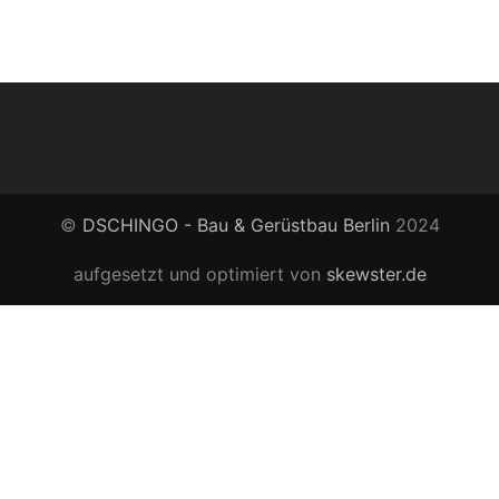
©
DSCHINGO - Bau & Gerüstbau Berlin
2024
aufgesetzt und optimiert von
skewster.de